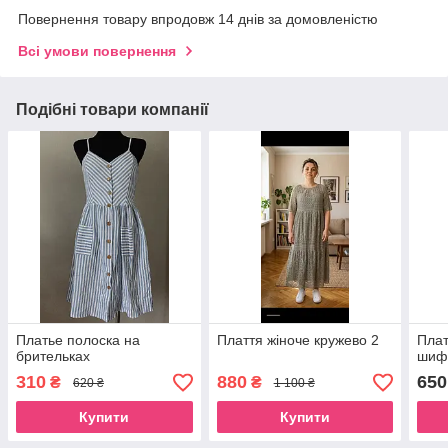
Повернення товару впродовж 14 днів за домовленістю
Всі умови повернення
Подібні товари компанії
Платье полоска на
Плаття жіноче кружево 2
Плат
брительках
шиф
310
880
650
₴
₴
620 ₴
1 100 ₴
Купити
Купити