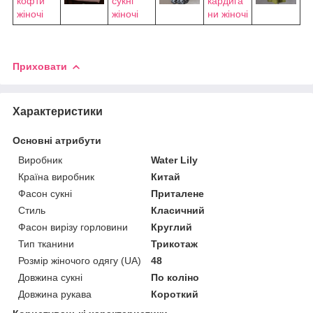
кофти
сукні
кардига
жіночі
жіночі
ни жіночі
Приховати
Характеристики
Основні атрибути
Виробник
Water Lily
Країна виробник
Китай
Фасон сукні
Приталене
Стиль
Класичний
Фасон вирізу горловини
Круглий
Тип тканини
Трикотаж
Розмір жіночого одягу (UA)
48
Довжина сукні
По коліно
Довжина рукава
Короткий