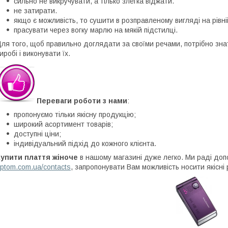
сильно не викручувати, а тілько злегка віджати.
не затирати.
якщо є можливість, то сушити в розправленому вигляді на рівній
прасувати через вогку марлю на мякій підстилці.
ля того, щоб правильно доглядати за своїми речами, потрібно знат
иробі і виконувати їх.
Переваги роботи з нами
:
пропонуємо тільки якісну продукцію;
широкий асортимент товарів;
доступні ціни;
індивідуальний підхід до кожного клієнта.
Купити плаття жіноче
в нашому магазині дуже легко. Ми раді доп
ptom.com.ua/contacts
, запропонувати Вам можливість носити якісні 