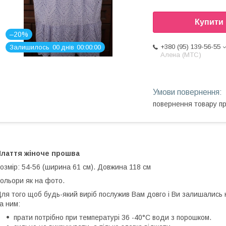
Купити
–20%
+380 (95) 139-56-55
Залишилось
0
0
днів
0
0
0
0
0
0
Алена (МТС)
повернення товару п
Плаття жіноче прошва
озмір: 54-56 (ширина 61 см). Довжина 118 см
ольори як на фото.
ля того щоб будь-який виріб послужив Вам довго і Ви залишались
а ним:
прати потрібно при температурі 36 -40°С води з порошком.