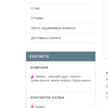
О нас
Отзывы
Часто задаваемые вопросы
Доставка и оплата
КОНТАКТИ
Elenka - жіночий одяг: плаття і
Р
туніки жіночі, жіночі кофти і блузи жіночі
К
Д
з
Алена