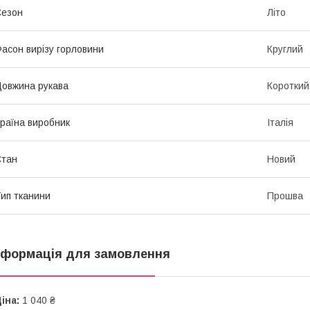
Сезон
Літо
асон вирізу горловини
Круглий
овжина рукава
Короткий
раїна виробник
Італія
Стан
Новий
ип тканини
Прошва
нформація для замовлення
іна:
1 040 ₴