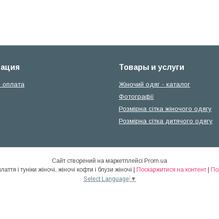
ация
Товары и услуги
і оплата
Жіночий одяг - каталог
Фотографії
Розмірна сітка жіночого одягу
Розмірна сітка дитячого одягу
Сайт створений на маркетплейсі
Prom.ua
Elenka - жіночий одяг: плаття і туніки жіночі, жіночі кофти і блузи жіночі |
Поскаржитися на контент
|
По
Select Language
▼