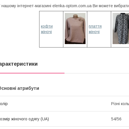
 нашому інтернет-магазині elenka-optom.com.ua Ви можете вибрати 
кофти
плаття
жіночі
жіночі
арактеристики
Основні атрибути
олір
Різні кол
озмір жіночого одягу (UA)
54/56