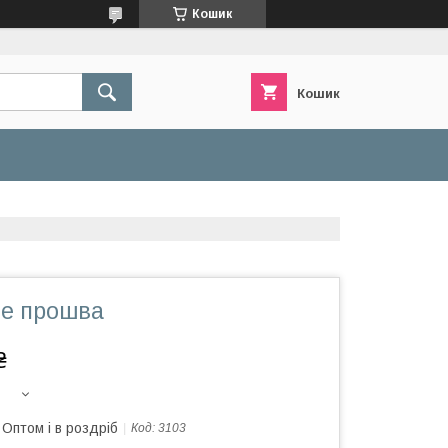
Кошик
Кошик
че прошва
₴
Оптом і в роздріб
Код:
3103