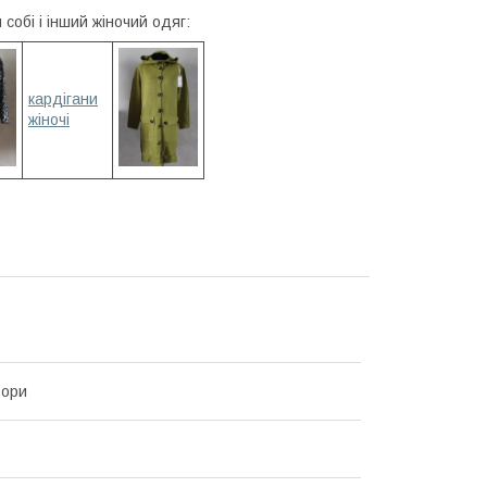
собі і інший жіночий одяг:
кардігани
жіночі
ьори