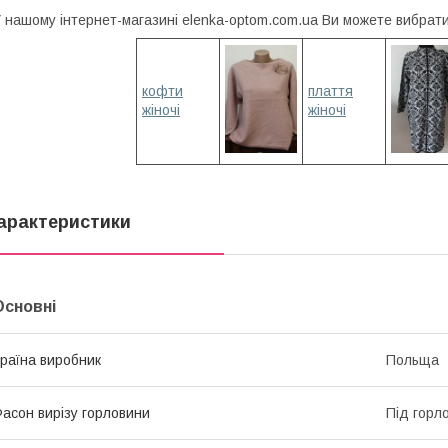
 нашому інтернет-магазині elenka-optom.com.ua Ви можете вибрати 
кофти
плаття
жіночі
жіночі
арактеристики
Основні
раїна виробник
Польща
асон вирізу горловини
Під горл