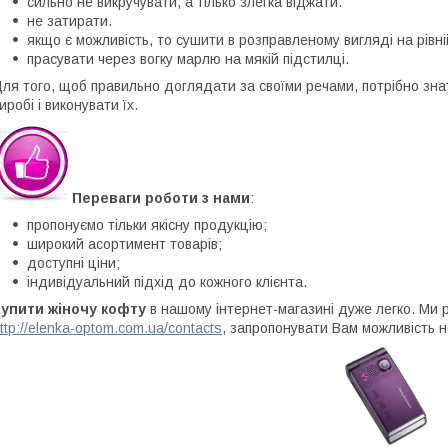
сильно не викручувати, а тілько злегка віджати.
не затирати.
якщо є можливість, то сушити в розправленому вигляді на рівній
прасувати через вогку марлю на мякій підстилці.
ля того, щоб правильно доглядати за своїми речами, потрібно знат
иробі і виконувати їх.
Переваги роботи з нами
:
пропонуємо тільки якісну продукцію;
широкий асортимент товарів;
доступні ціни;
індивідуальний підхід до кожного клієнта.
Купити жіночу кофту
в нашому інтернет-магазині дуже легко. Ми 
ttp://elenka-optom.com.ua/contacts
, запропонувати Вам можливість н