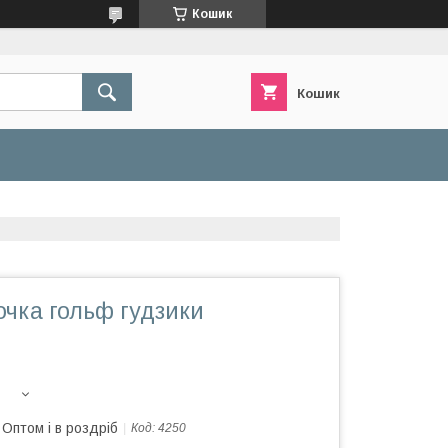
Кошик
Кошик
чка гольф гудзики
Оптом і в роздріб
Код:
4250