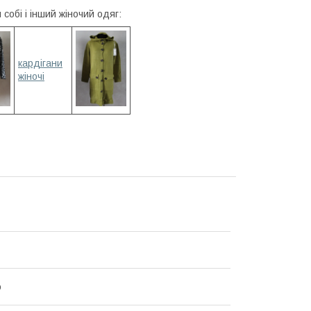
собі і інший жіночий одяг:
кардігани
жіночі
о