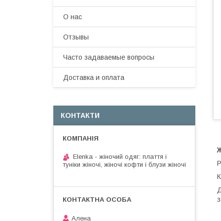
О нас
Отзывы
Часто задаваемые вопросы
Доставка и оплата
КОНТАКТИ
Elenka - жіночий одяг: плаття і
Р
туніки жіночі, жіночі кофти і блузи жіночі
К
Д
з
Алена