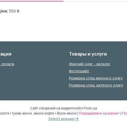
іна:
550 ₴
ация
Товары и услуги
і оплата
Жіночий одяг - каталог
Фотографії
Розмірна сітка жіночого одягу
Розмірна сітка дитячого одягу
Сайт створений на маркетплейсі
Prom.ua
Elenka - жіночий одяг: плаття і туніки жіночі, жіночі кофти і блузи жіночі |
Поскаржитися на контент
|
По
Select Language
▼