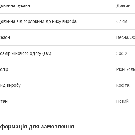
овжина рукава
Довгий
овжина від горловини до низу вироба
67 см
Сезон
Весна/Ос
озмір жіночого одягу (UA)
50/52
олір
Різні кол
ид виробу
Кофта
Стан
Новий
нформація для замовлення