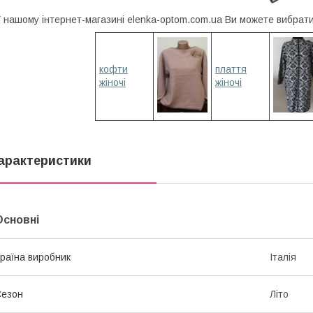
 нашому інтернет-магазині elenka-optom.com.ua Ви можете вибрати 
кофти
плаття
жіночі
жіночі
арактеристики
Основні
раїна виробник
Італія
Сезон
Літо