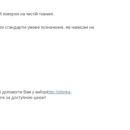
 поверхні на чистій тканині.
и стандартні умовні позначення, які написані на
і допомогти Вам у виборі
http://elenka-
ечі за доступною ціною!