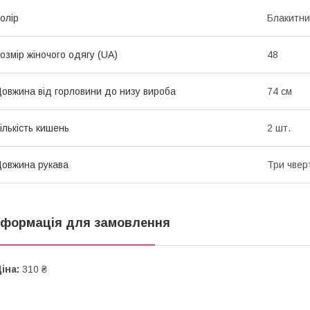
олір
Блакитн
озмір жіночого одягу (UA)
48
овжина від горловини до низу вироба
74 см
ількість кишень
2 шт.
овжина рукава
Три чвер
нформація для замовлення
іна:
310 ₴