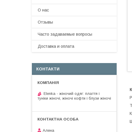
О нас
Отзывы
Часто задаваемые вопросы
Доставка и оплата
КОНТАКТИ
Elenka - жіночий одяг: плаття і
Р
туніки жіночі, жіночі кофти і блузи жіночі
Т
К
Щ
Алена