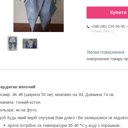
Купити
+380 (95) 139-56-55
Алена (МТС)
повернення товару п
Кардиган жіночий
озмір: 46-48 (ширина 50 см), можливо на 44. Довжина 74 см.
канина: тонкий котон.
ольори, як на фото.
об будь-який виріб слугував Вам довго і Ви залишалися їм задово
прати потрібно за температури 36-40 °C у воді з порошком.