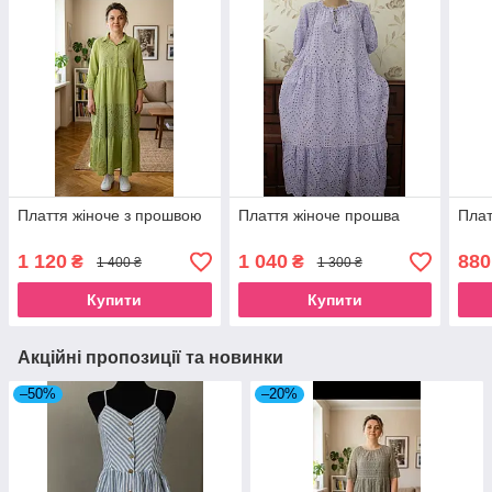
Плаття жіноче з прошвою
Плаття жіноче прошва
Плат
1 120
1 040
880
₴
₴
1 400 ₴
1 300 ₴
Купити
Купити
Акційні пропозиції та новинки
–50%
–20%