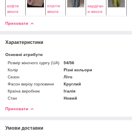
кофти
плаття
кардіган
жіночі
жіночі
и жіночі
Приховати
Характеристики
Основні атрибути
Розмір жіночого одягу (UA)
54/56
Колір
Різні кольори
Сезон
Літо
Фасон вирізу горловини
Круглий
Країна виробник
Італія
Стан
Новий
Приховати
Умови доставки