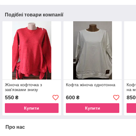
Подібні товари компанії
Жіноча кофточка з
Кофта жіноча однотонна
Кофт
зав'язками знизу
на м
550
600
850
₴
₴
Купити
Купити
Про нас