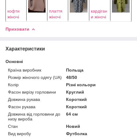
кофти
плаття
кардіган
жіночі
жіночі
и жіночі
Приховати
Характеристики
Основні
Країна виробник
Польща
Розмір жіночого одягу (UA)
48/50
Колір
Різні кольори
Фасон вирізу горловини
Круглий
Довжина рукава
Короткий
Фасон рукава
Короткий
Довжина від горловини до
64 см
низу вироба
Стан
Новий
Вид виробу
Футболка