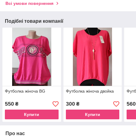
Всі умови повернення
Подібні товари компанії
Футболка жіноча BG
Футболка жіноча двойка
Футб
550
300
560
₴
₴
Купити
Купити
Про нас