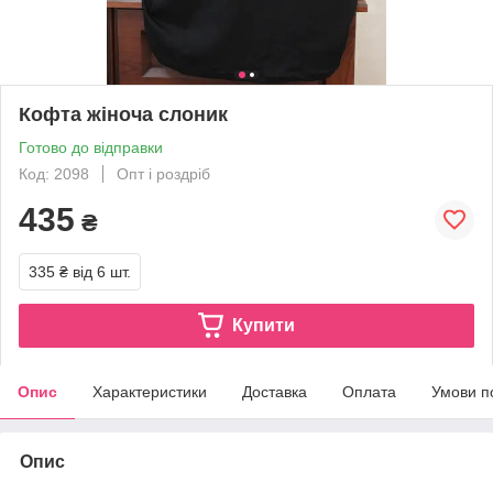
Кофта жіноча слоник
Готово до відправки
Код: 2098
Опт і роздріб
435
₴
335 ₴
від 6 шт.
Купити
Опис
Характеристики
Доставка
Оплата
Умови п
Опис