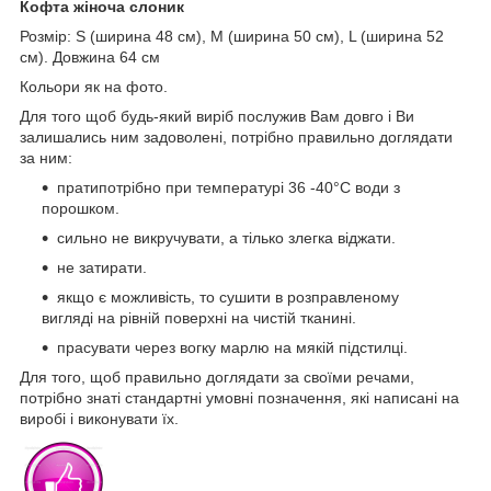
Кофта жіноча слоник
Розмір: S (ширина 48 см), M (ширина 50 см), L (ширина 52
см). Довжина 64 см
Кольори як на фото.
Для того щоб будь-який виріб послужив Вам довго і Ви
залишались ним задоволені, потрібно правильно доглядати
за ним:
пратипотрібно при температурі 36 -40°С води з
порошком.
сильно не викручувати, а тілько злегка віджати.
не затирати.
якщо є можливість, то сушити в розправленому
вигляді на рівній поверхні на чистій тканині.
прасувати через вогку марлю на мякій підстилці.
Для того, щоб правильно доглядати за своїми речами,
потрібно знаті стандартні умовні позначення, які написані на
виробі і виконувати їх.