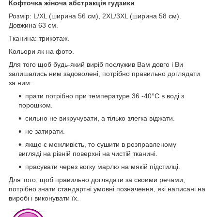
Кофточка жіноча абстракція гудзики
Розмір: L/XL (ширина 56 см), 2XL/3XL (ширина 58 см).
Довжина 63 см.
Тканина: трикотаж.
Кольори як на фото.
Для того щоб будь-який виріб послужив Вам довго і Ви
залишались ним задоволені, потрібно правильно доглядати
за ним:
прати потрібно при температуре 36 -40°С в воді з
порошком.
сильно не викручувати, а тілько злегка віджати.
не затирати.
якщо є можливість, то сушити в розправленому
вигляді на рівній поверхні на чистій тканині.
прасувати через вогку марлю на мякій підстилці.
Для того, щоб правильно доглядати за своими речами,
потрібно знати стандартні умовні позначення, які написані на
виробі і виконувати їх.