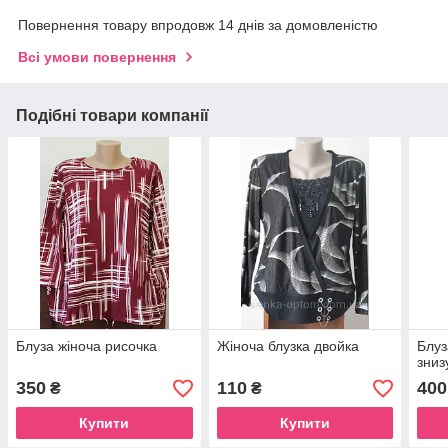
Повернення товару впродовж 14 днів за домовленістю
Всі умови повернення
Подібні товари компанії
Блуза жіноча рисочка
Жіноча блузка двойка
Блуз
зниз
350
110
400
₴
₴
Купити
Купити