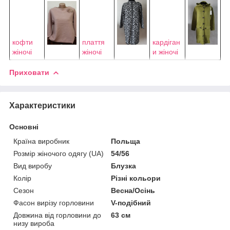
кофти
плаття
кардіган
жіночі
жіночі
и жіночі
Приховати
Характеристики
Основні
Країна виробник
Польща
Розмір жіночого одягу (UA)
54/56
Вид виробу
Блузка
Колір
Різні кольори
Сезон
Весна/Осінь
Фасон вирізу горловини
V-подібний
Довжина від горловини до
63 см
низу вироба