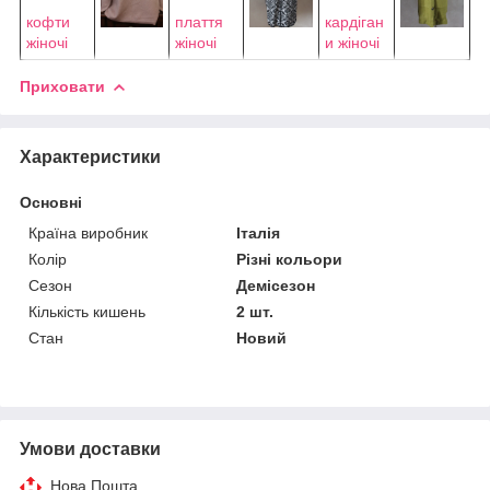
кофти
плаття
кардіган
жіночі
жіночі
и жіночі
Приховати
Характеристики
Основні
Країна виробник
Італія
Колір
Різні кольори
Сезон
Демісезон
Кількість кишень
2 шт.
Стан
Новий
Умови доставки
Нова Пошта