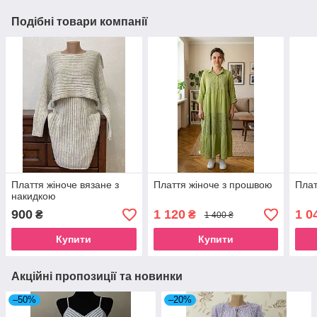
Подібні товари компанії
Плаття жіноче вязане з
Плаття жіноче з прошвою
Плат
накидкою
900
1 120
1 0
₴
₴
1 400 ₴
Купити
Купити
Акційні пропозиції та новинки
–50%
–20%