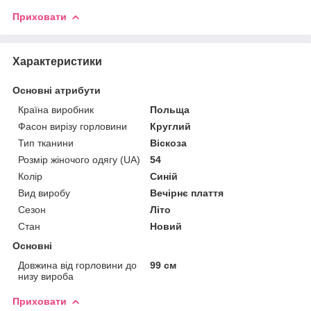
Приховати
Характеристики
Основні атрибути
Країна виробник
Польща
Фасон вирізу горловини
Круглий
Тип тканини
Віскоза
Розмір жіночого одягу (UA)
54
Колір
Синій
Вид виробу
Вечірнє плаття
Сезон
Літо
Стан
Новий
Основні
Довжина від горловини до
99 см
низу вироба
Приховати