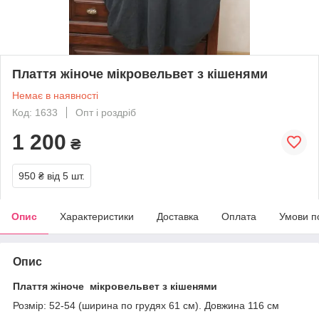
Плаття жіноче мікровельвет з кішенями
Немає в наявності
Код: 1633
Опт і роздріб
1 200
₴
950 ₴
від 5 шт.
Опис
Характеристики
Доставка
Оплата
Умови п
Опис
Плаття жіноче мікровельвет з кішенями
Розмір: 52-54 (ширина по грудях 61 см). Довжина 116 см